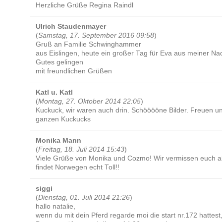
Herzliche Grüße Regina Raindl
Ulrich Staudenmayer
(
Samstag, 17. September 2016 09:58
)
Gruß an Familie Schwinghammer
aus Eislingen, heute ein großer Tag für Eva aus meiner N
Gutes gelingen
mit freundlichen Grüßen
Katl u. Katl
(
Montag, 27. Oktober 2014 22:05
)
Kuckuck, wir waren auch drin. Schööööne Bilder. Freuen un
ganzen Kuckucks
Monika Mann
(
Freitag, 18. Juli 2014 15:43
)
Viele Grüße von Monika und Cozmo! Wir vermissen euch al
findet Norwegen echt Toll!!
siggi
(
Dienstag, 01. Juli 2014 21:26
)
hallo natalie,
wenn du mit dein Pferd regarde moi die start nr.172 hattes