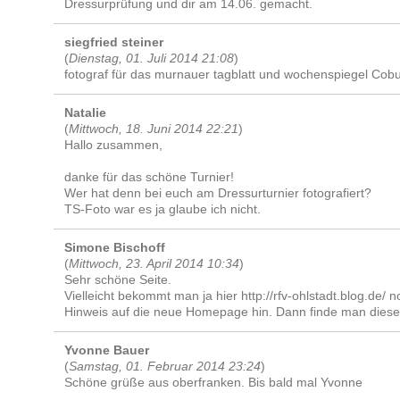
Dressurprüfung und dir am 14.06. gemacht.
siegfried steiner
(
Dienstag, 01. Juli 2014 21:08
)
fotograf für das murnauer tagblatt und wochenspiegel Cobu
Natalie
(
Mittwoch, 18. Juni 2014 22:21
)
Hallo zusammen,
danke für das schöne Turnier!
Wer hat denn bei euch am Dressurturnier fotografiert?
TS-Foto war es ja glaube ich nicht.
Simone Bischoff
(
Mittwoch, 23. April 2014 10:34
)
Sehr schöne Seite.
Vielleicht bekommt man ja hier http://rfv-ohlstadt.blog.de/ 
Hinweis auf die neue Homepage hin. Dann finde man diese l
Yvonne Bauer
(
Samstag, 01. Februar 2014 23:24
)
Schöne grüße aus oberfranken. Bis bald mal Yvonne